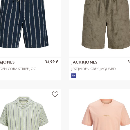
34,99 €
3
&JONES
JACK&JONES
IDEN COBA STRIPE JOG
JPSTJAIDEN GREY JAQUARD
S R
JOGGER SHOR