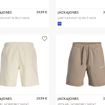
39,99 €
3
&JONES
JACK&JONES
ER KNIT SS SPLIT NECK
JORTYLER KNIT SS SPLIT NECK
SN
POLO SN
29,99 €
2
&JONES
JACK&JONES
ARL NORREBRO SWEAT
JPSTKARL NORREBRO SWEAT