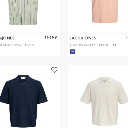
39,99 €
1
&JONES
JACK&JONES
A STRIPE RESORT SHIRT
JORCASSIS AOP ELEMENT TEE
SS CN