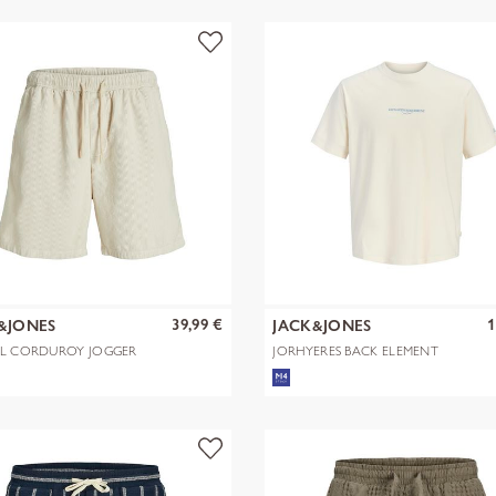
39,99 €
1
&JONES
JACK&JONES
ILL CORDUROY JOGGER
JORHYERES BACK ELEMENT
S REG
TEE SS CREW