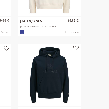
9,99 €
49,99 €
JACK&JONES
JORCHAMBERI TYPO SWEAT
HOOD
 Season
New Season