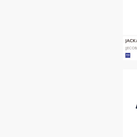
JACK
JJECOB
SS SN