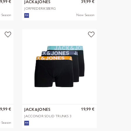
9,99 €
39,99 €
JACK&JONES
JORFREDERIKSBERG
MONOGRAM SWEAT HOO
 Season
New Season
9,99 €
19,99 €
JACK&JONES
JACCONOR SOLID TRUNKS 3
PACK NOOS
 Season