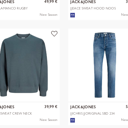
49,99 €
3
&JONES
JACK&JONES
LAMANCO RUGBY
JJEACE SWEAT HOOD NOOS
 POLO
New Season
New
39,99 €
5
&JONES
JACK&JONES
E SWEAT CREW NECK
JJICHRIS JJORIGINAL SBD 234
NOOS
New Season
New