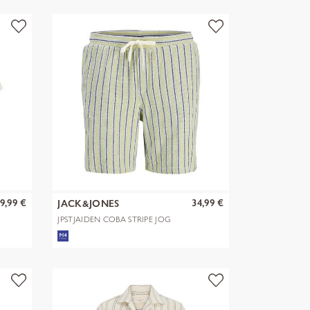
9,99 €
34,99 €
JACK&JONES
JPSTJAIDEN COBA STRIPE JOG
SHORTS R