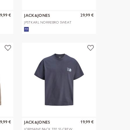
9,99 €
29,99 €
JACK&JONES
JPSTKARL NORREBRO SWEAT
SHORTS REG
9,99 €
19,99 €
JACK&JONES
JORMAINE BACK TEE SS CREW