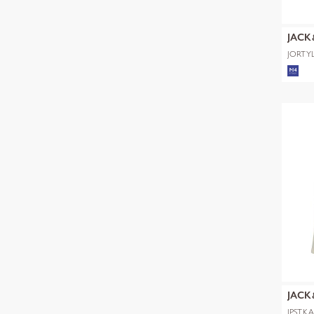
JACK
JORTYL
POLO 
JACK
JPSTK