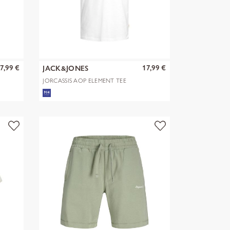
7,99 €
17,99 €
JACK&JONES
JORCASSIS AOP ELEMENT TEE
SS CN