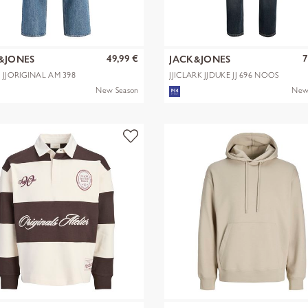
49,99 €
7
&JONES
JACK&JONES
X JJORIGINAL AM 398
JJICLARK JJDUKE JJ 696 NOOS
New Season
New