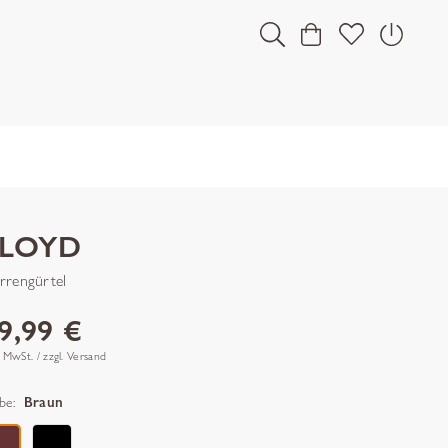
LLOYD
rrengürtel
9,99 €
. MwSt. / zzgl. Versand
be:
Braun