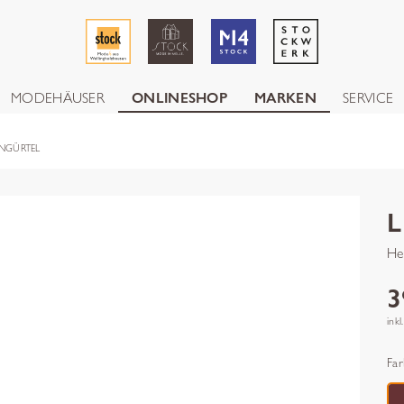
MODEHÄUSER
ONLINESHOP
MARKEN
SERVICE
NGÜRTEL
He
3
inkl
Far