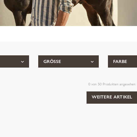
GRÖSSE
FARBE
0
von
50
Produkten angesehen
WEITERE ARTIKEL