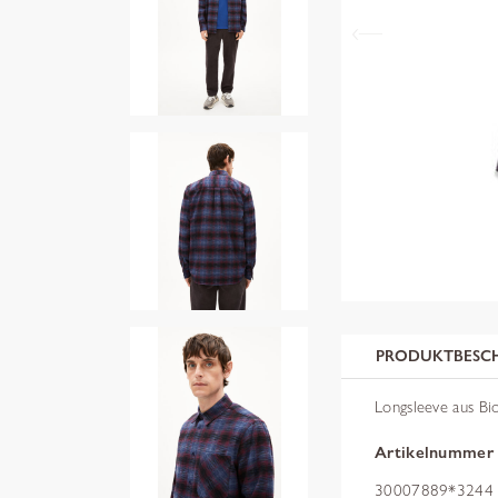
PRODUKTBESC
Longsleeve aus B
Artikelnummer
30007889*3244 s