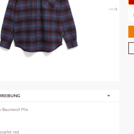
Gr
HREIBUNG
io-Baumwoll Mix
carlet red