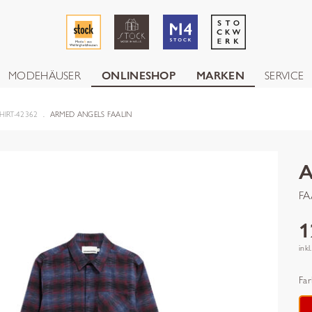
MODEHÄUSER
ONLINESHOP
MARKEN
SERVICE
HIRT-42362
ARMED ANGELS FAALIN
FA
1
inkl
Far