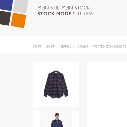
START
SHOP
HERREN
MARKEN
PRINTED-CREWNECK-T-S