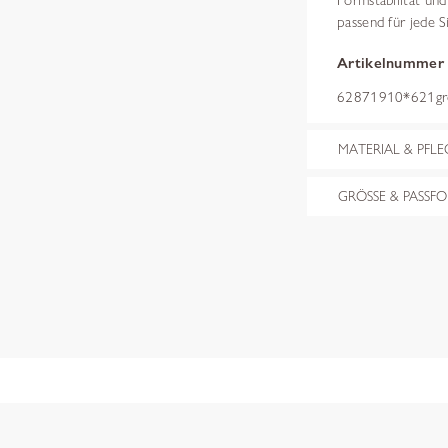
Formstabilität un
passend für jede S
Artikelnummer
62871910*621gr
MATERIAL & PFLE
GRÖSSE & PASSF