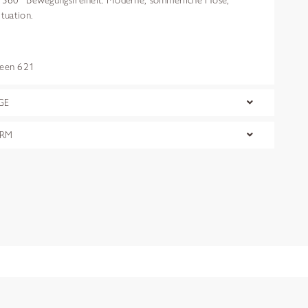
d 360° Bewegungsfreiheit. Moderne, sommerliche Hose,
ituation.
een 621
GE
ORM