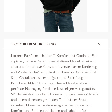
PRODUKTBESCHREIBUNG
Lockere Passform – hier trifft Komfort auf Coolness. Ein
stylisher, lockerer Schnitt macht dieses Modell zu einem
absoluten Must-have.Kapuze mit verstellbarem Kordelzug
und VordertascheGerippte Abschlüsse an Bündchen und
SaumCharakteristischer, aufgestickter Schriftzug im
BrustbereichDas Micro Logo Fleece Hoodie ist der
perfekte Neuzugang für deine kuscheligen Alltagsoutfits.
Wir haben das Hoodie mit einem üppigen Fleece-Material
und einem dezenten gestickten Text auf der Brust
versehen. Diese Elemente ermöglichen es dir, deinem
Komfort und Stil treu zu bleiben und dabei perfekt