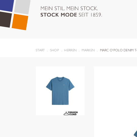
START
SHOP
HERREN
MARKEN
MARC O'POLO DENIM T-S