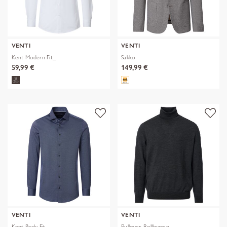
VENTI
VENTI
Kent Modern Fit_
Sakko
59,99 €
149,99 €
VENTI
VENTI
Kent Body Fit
Pullover, Rollkragen