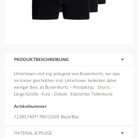
PRODUKTBESCHREIBUNG
Unterhosen sind eng anliegend wie Boxershorts, nur dass
sie kürzer geschnitten sind. Unterhosen bedecken daher
weniger Bein als Boxershorts. - Produkttyp : Shorts -
Länge/Größe : Kurz - Details : Elastisches Taillenbund
Artikelnummer
12285740*178012005 Black/Blac
MATERIAL & PFLEGE