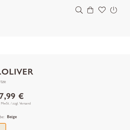
.OLIVER
tze
7,99 €
. MwSt. / zzgl. Versand
be:
Beige