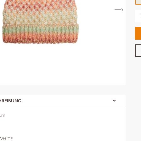
Gr
HREIBUNG
aum
WHITE