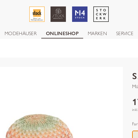
MODEHÄUSER
ONLINESHOP
MARKEN
SERVICE
S
Mü
1
inkl
Far