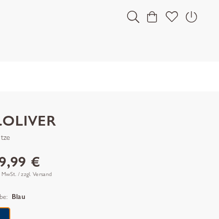
.OLIVER
tze
9,99 €
. MwSt. / zzgl. Versand
be:
Blau