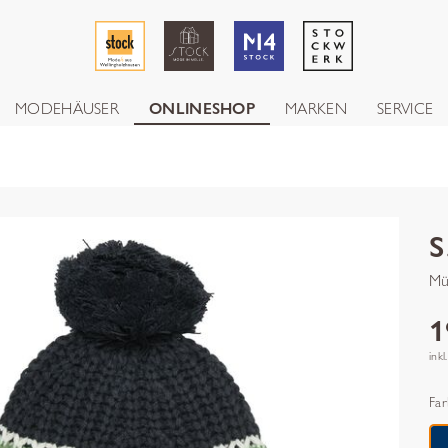
MODEHÄUSER
ONLINESHOP
MARKEN
SERVICE
S
Mü
1
inkl
Far