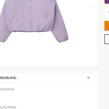
Gr
HREIBUNG
Nahtdetail
ILAC/PINK