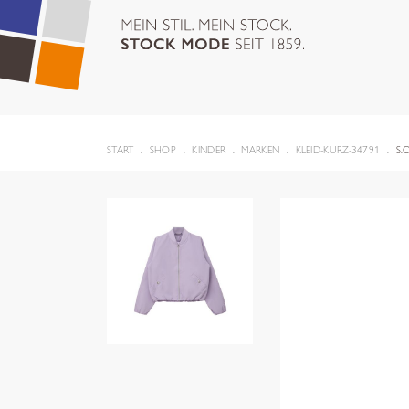
START
SHOP
KINDER
MARKEN
KLEID-KURZ-34791
S.