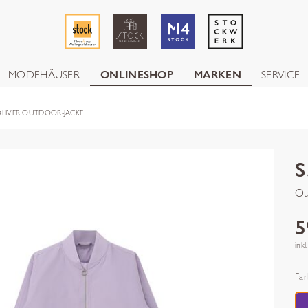
MODEHÄUSER
ONLINESHOP
MARKEN
SERVICE
OLIVER OUTDOOR-JACKE
S
Ou
5
inkl
Far