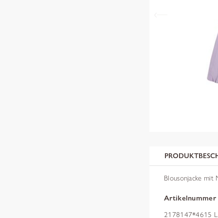
PRODUKTBESC
Blousonjacke mit 
Artikelnummer
2178147*4615 L