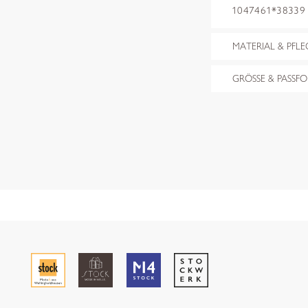
1047461*38339 f
MATERIAL & PFLE
GRÖSSE & PASSF