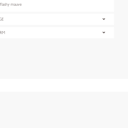
lashy mauve
GE
ORM