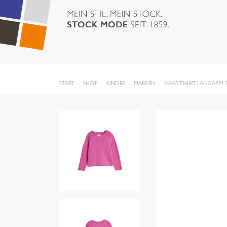
START
SHOP
KINDER
MARKEN
SWEATSHIRT-LANGARM-