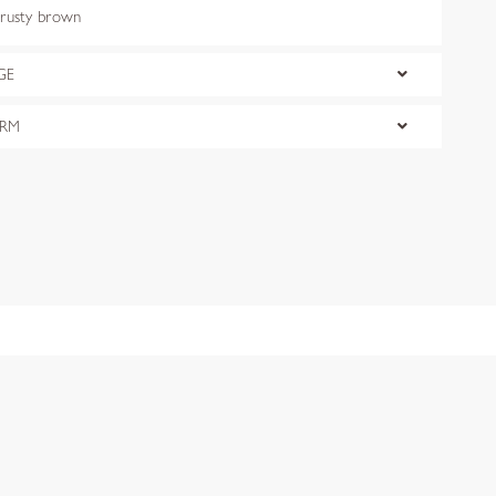
usty brown
GE
ORM