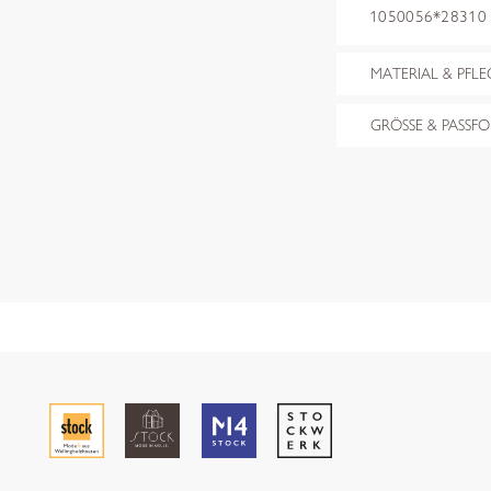
1050056*28310 r
MATERIAL & PFLE
GRÖSSE & PASSF