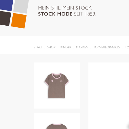
START
SHOP
KINDER
MARKEN
TOM-TAILOR-GIRLS
TO