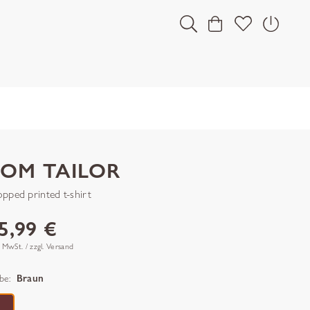
TOM TAILOR
opped printed t-shirt
5,99 €
. MwSt. / zzgl. Versand
be:
Braun