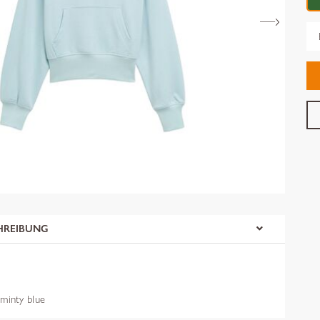
Gr
HREIBUNG
inty blue