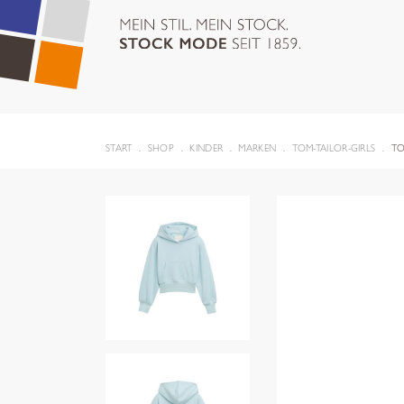
START
SHOP
KINDER
MARKEN
TOM-TAILOR-GIRLS
TO