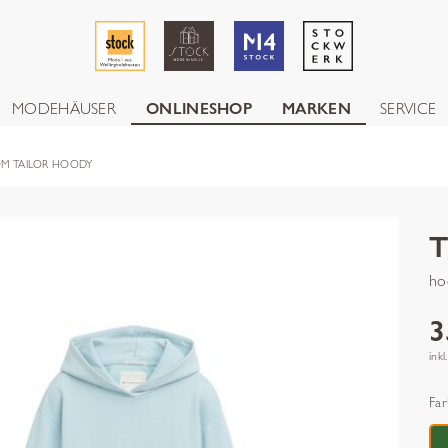
MODEHÄUSER
ONLINESHOP
MARKEN
SERVICE
M TAILOR HOODY
ho
3
inkl
Far