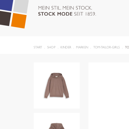
START
SHOP
KINDER
MARKEN
TOM-TAILOR-GIRLS
TO