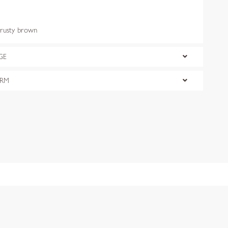
usty brown
GE
ORM