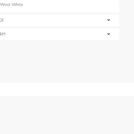
Wool White
GE
ORM