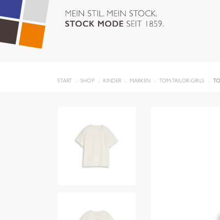
START
SHOP
KINDER
MARKEN
TOM-TAILOR-GIRLS
TO