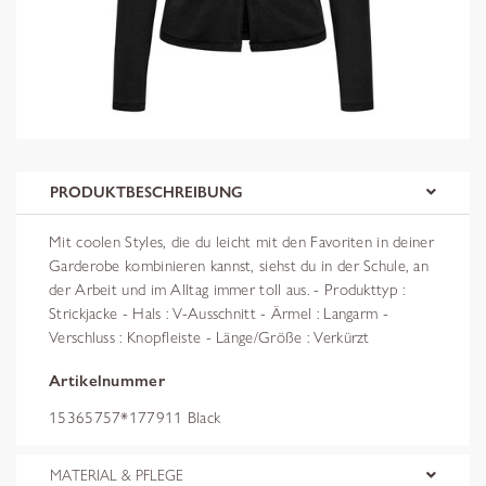
PRODUKTBESCHREIBUNG
Mit coolen Styles, die du leicht mit den Favoriten in deiner
Garderobe kombinieren kannst, siehst du in der Schule, an
der Arbeit und im Alltag immer toll aus. - Produkttyp :
Strickjacke - Hals : V-Ausschnitt - Ärmel : Langarm -
Verschluss : Knopfleiste - Länge/Größe : Verkürzt
Artikelnummer
15365757*177911 Black
MATERIAL & PFLEGE