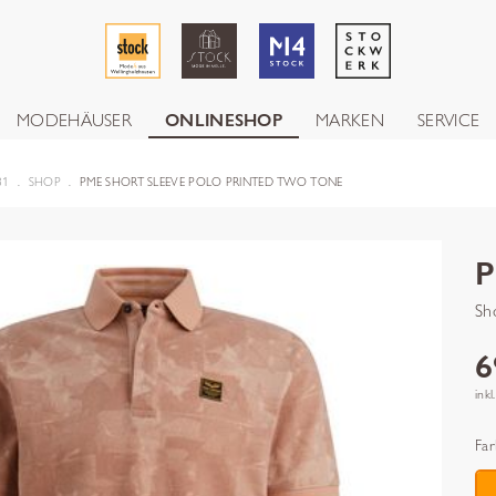
MODEHÄUSER
ONLINESHOP
MARKEN
SERVICE
81
SHOP
PME SHORT SLEEVE POLO PRINTED TWO TONE
Sh
6
inkl
Far