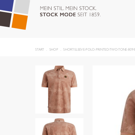
START
SHOP
SHORT-SLEEVE-POLO-PRINTED-TWO-TONE-809