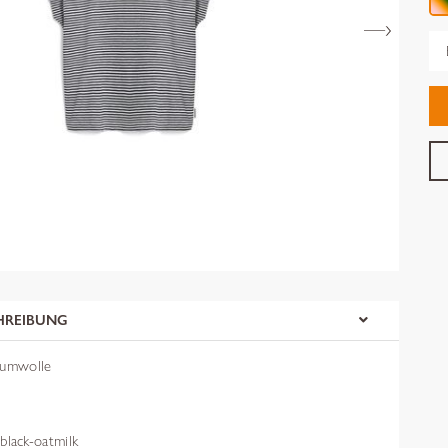
Gr
HREIBUNG
aumwolle
lack-oatmilk