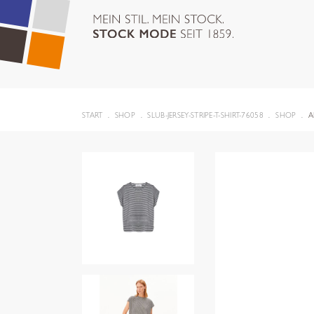
START
SHOP
SLUB-JERSEY-STRIPE-T-SHIRT-76058
SHOP
A