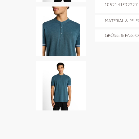
1052141*32227 t
MATERIAL & PFLE
GRÖSSE & PASSF