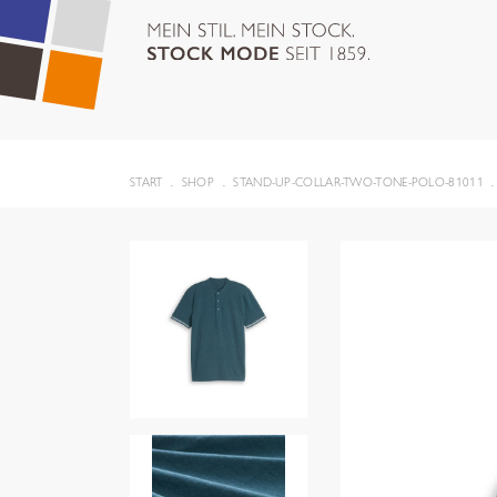
START
SHOP
STAND-UP-COLLAR-TWO-TONE-POLO-81011