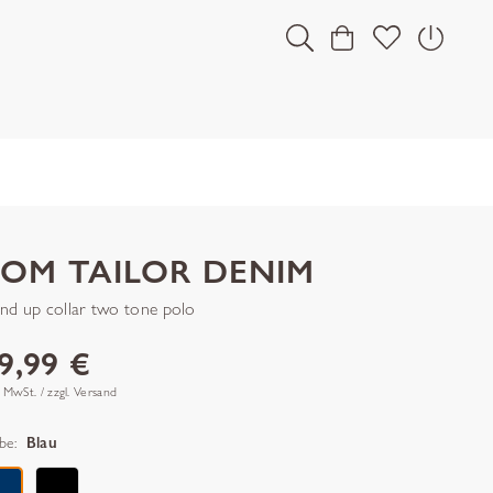
TOM TAILOR DENIM
and up collar two tone polo
9,99 €
. MwSt. / zzgl. Versand
be:
Blau