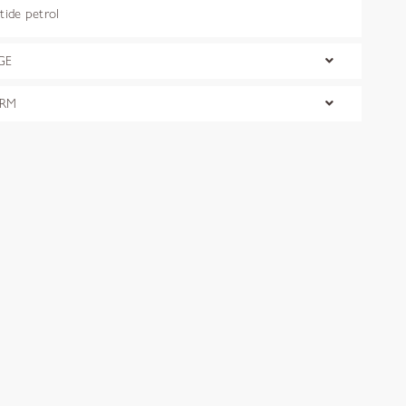
ide petrol
GE
ORM