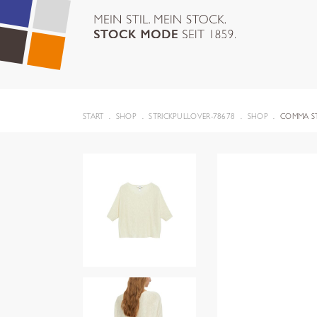
START
SHOP
STRICKPULLOVER-78678
SHOP
COMMA S