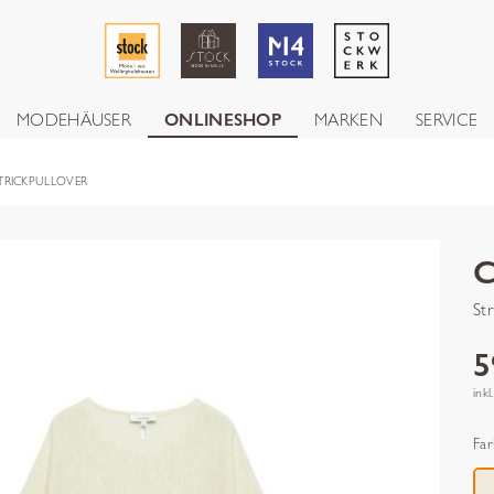
MODEHÄUSER
ONLINESHOP
MARKEN
SERVICE
TRICKPULLOVER
St
5
inkl
Far