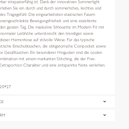
bar strapazierfähig ist. Dank der innovativen Summerlight
rleben Sie ein durch und durch sommerliches, leichtes und
es Tragegefühl. Die eingearbeiteten elastischen Fasern
 uneingeschränkte Bewegungsfreiheit und eine exzellente
 den ganzen Tag. Die maskuline Silhouette im Modern Fit mit
normaler Leibhöhe unterstreicht den trendigen sowie
ieser Herrenhose auf stilvolle Weise. Für das typische
ktische Einschubtaschen, die obligatorische Coinpocket sowie
zte Gesäßtaschen. Ein besonderer Hingucker sind die coolen
mbination mit einem markanten Stitching, die der Five-
 Extraportion Charakter und eine entspannte Note verleihen.
20*27
GE
ORM