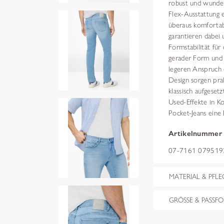
robust und wunder
Flex-Ausstattung e
überaus komfortabl
garantieren dabei
Formstabilität für
gerader Form und 
legeren Anspruch d
Design sorgen pra
klassisch aufgeset
Used-Effekte in Ko
Pocket-Jeans eine
Artikelnummer
07-7161 079519
MATERIAL & PFLE
GRÖSSE & PASSF