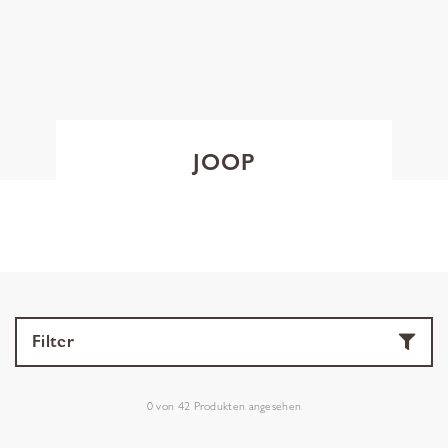
JOOP
Filter
0
von
42
Produkten angesehen