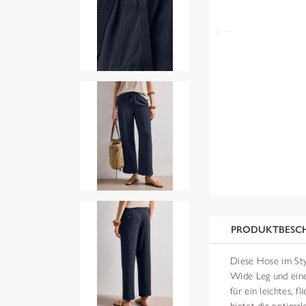
PRODUKTBESC
Diese Hose im St
Wide Leg und ein
für ein leichtes, 