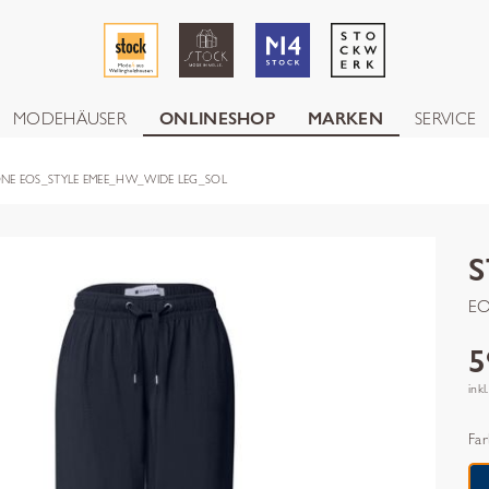
MODEHÄUSER
ONLINESHOP
MARKEN
SERVICE
ONE EOS_STYLE EMEE_HW_WIDE LEG_SOL
EO
5
inkl
Far