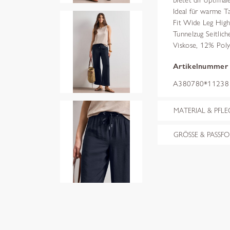
bietet dir optima
Ideal für warme Ta
Fit Wide Leg High
Tunnelzug Seitlic
Viskose, 12% Pol
Artikelnummer
A380780*11238 
MATERIAL & PFLE
GRÖSSE & PASSF