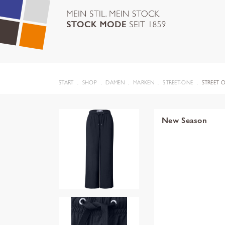
START
SHOP
DAMEN
MARKEN
STREET-ONE
STREET 
New Season