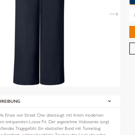
Gr
HREIBUNG
yle Emee von Street One überzeugt mit ihrem modernen
em entspannten Loose Fit. Der angenehme Viskosemix sorgt
fließendes Tragegefühl. Ein elastischer Bund mit Tunnelzug