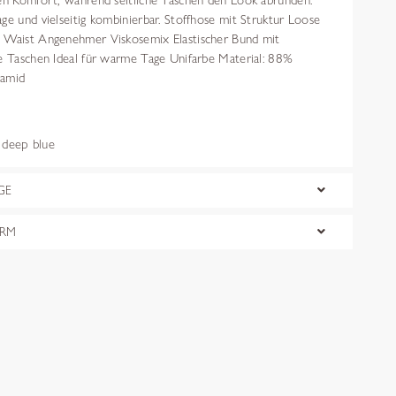
len Komfort, während seitliche Taschen den Look abrunden.
ge und vielseitig kombinierbar. Stoffhose mit Struktur Loose
 Waist Angenehmer Viskosemix Elastischer Bund mit
he Taschen Ideal für warme Tage Unifarbe Material: 88%
yamid
deep blue
GE
ORM