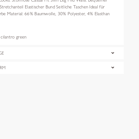
ooks. Stoffhose Casual Fit Slim Leg Mid Waist Bequemer
retchanteil Elastischer Bund Seitliche Taschen Ideal für
rbe Material: 66% Baumwolle, 30% Polyester, 4% Elasthan
ilantro green
GE
ORM