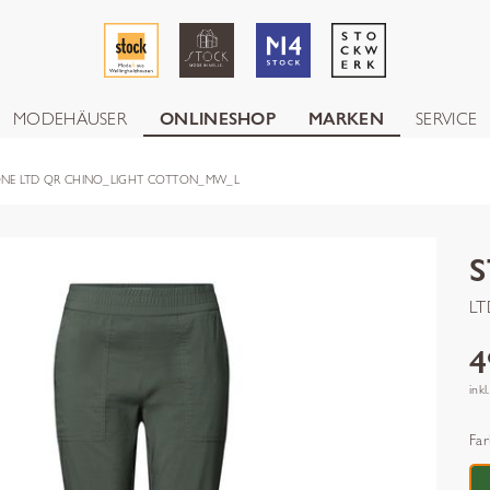
MODEHÄUSER
ONLINESHOP
MARKEN
SERVICE
ONE LTD QR CHINO_LIGHT COTTON_MW_L
LT
4
inkl
Far