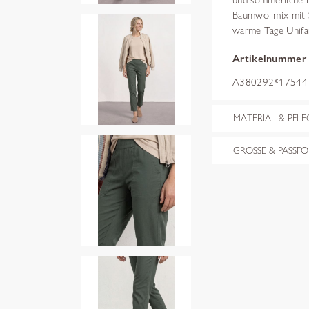
und sommerliche L
Baumwollmix mit St
warme Tage Unifa
Artikelnummer
A380292*17544 c
MATERIAL & PFLE
GRÖSSE & PASSF