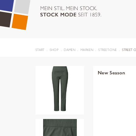
START
SHOP
DAMEN
MARKEN
STREET-ONE
STREET 
New Season