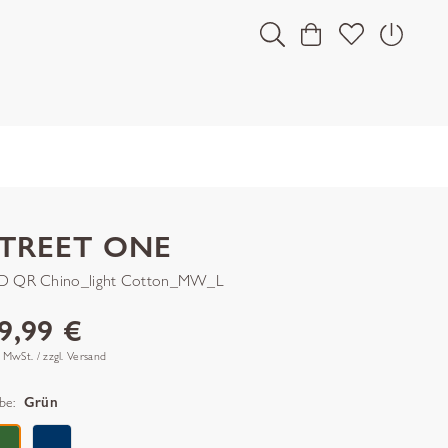
STREET ONE
D QR Chino_light Cotton_MW_L
9,99 €
. MwSt. / zzgl. Versand
be:
Grün