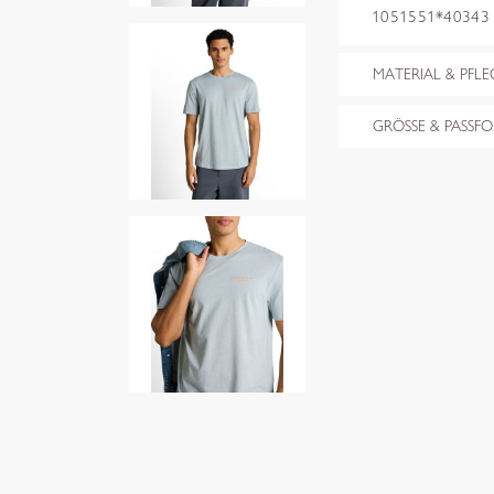
1051551*40343 g
MATERIAL & PFLE
GRÖSSE & PASSF