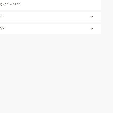
reen white fi
GE
ORM