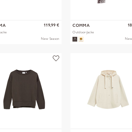
119,99 €
18
MA
COMMA
Jacke
Outdoor-Jacke
New Season
New