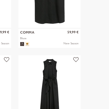
9,99 €
59,99 €
COMMA
Bluse
 Season
New Season