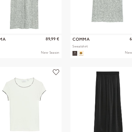
89,99 €
6
MA
COMMA
Sweatshirt
New Season
New