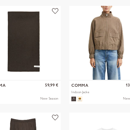
59,99 €
13
MA
COMMA
Indoor-Jacke
New Season
New