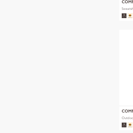
COM
Sweatsh
COM
Outdoo