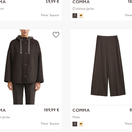
59,99 €
18
MA
COMMA
irt
Outdoor-Jacke
New Season
New
189,99 €
8
MA
COMMA
r-Jacke
Hose
New Season
New