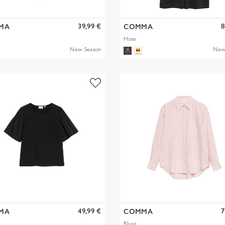
39,99 €
8
MA
COMMA
Hose
New Season
New
49,99 €
7
MA
COMMA
Bluse