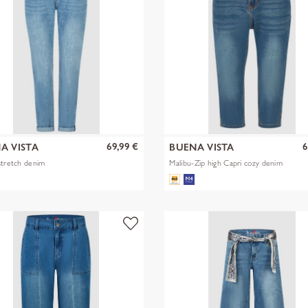
69,99 €
6
A VISTA
BUENA VISTA
stretch denim
Malibu-Zip high Capri cozy denim