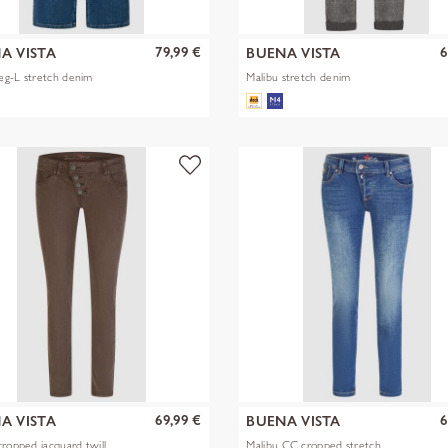
79,99 €
6
A VISTA
BUENA VISTA
g-L stretch denim
Malibu stretch denim
69,99 €
6
A VISTA
BUENA VISTA
cropped jacquard twill
Malibu CC cropped stretch