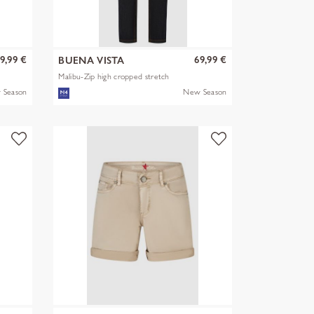
9,99 €
69,99 €
BUENA VISTA
Malibu-Zip high cropped stretch
den
 Season
New Season