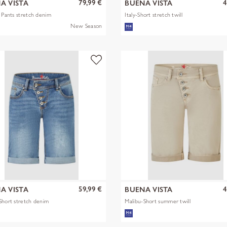
79,99 €
4
A VISTA
BUENA VISTA
t Pants stretch denim
Italy-Short stretch twill
New Season
59,99 €
4
A VISTA
BUENA VISTA
Short stretch denim
Malibu-Short summer twill