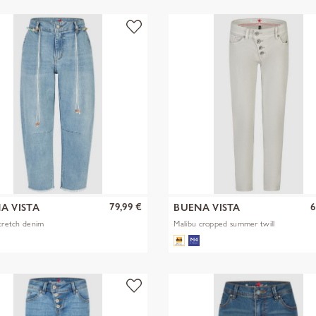
79,99 €
6
A VISTA
BUENA VISTA
stretch denim
Malibu cropped summer twill