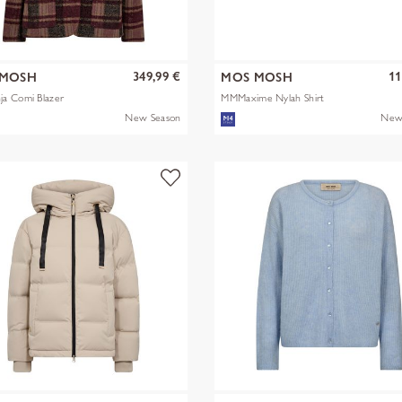
349,99 €
11
 MOSH
MOS MOSH
a Comi Blazer
MMMaxime Nylah Shirt
New Season
New