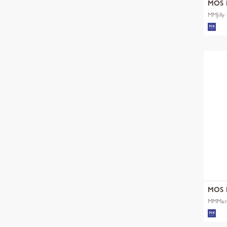
MOS
MMJill
MOS
MMMara