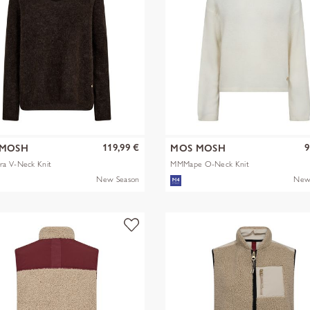
119,99 €
9
 MOSH
MOS MOSH
a V-Neck Knit
MMMape O-Neck Knit
New Season
New