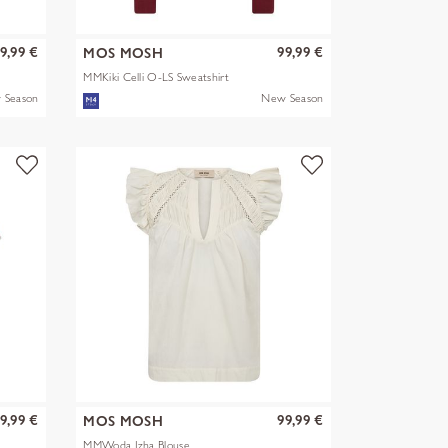
9,99 €
99,99 €
MOS MOSH
MMKiki Celli O-LS Sweatshirt
 Season
New Season
9,99 €
99,99 €
MOS MOSH
MMWoda Izha Blouse