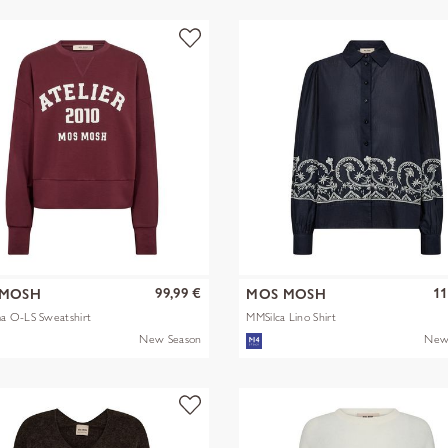
99,99 €
11
 MOSH
MOS MOSH
 O-LS Sweatshirt
MMSilca Lino Shirt
New Season
New