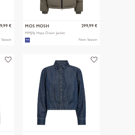
9,99 €
299,99 €
MOS MOSH
MMJilly Hope Down Jacket
 Season
New Season