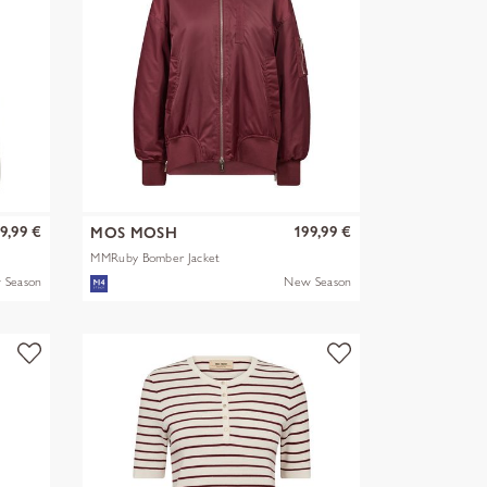
9,99 €
199,99 €
MOS MOSH
MMRuby Bomber Jacket
 Season
New Season