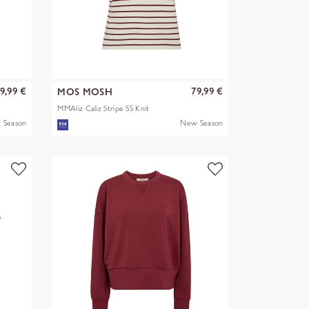
9,99 €
79,99 €
MOS MOSH
MMAliz Caliz Stripe SS Knit
 Season
New Season