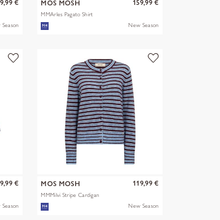
9,99 €
159,99 €
MOS MOSH
MMArles Pagato Shirt
 Season
New Season
9,99 €
119,99 €
MOS MOSH
MMMilvi Stripe Cardigan
 Season
New Season