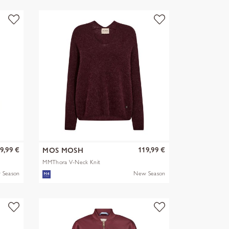
9,99 €
119,99 €
MOS MOSH
MMThora V-Neck Knit
 Season
New Season