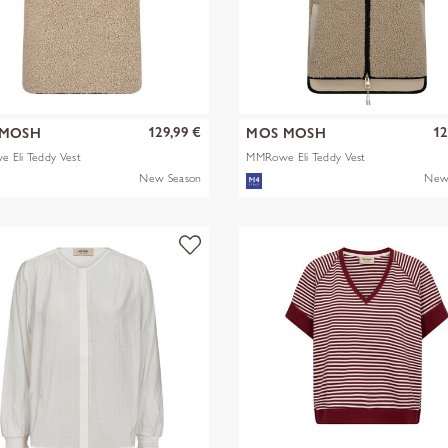
129,99 €
12
 MOSH
MOS MOSH
 Eli Teddy Vest
MMRowe Eli Teddy Vest
New Season
New