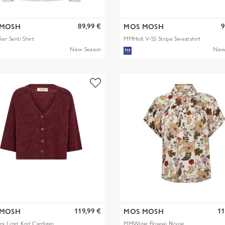
89,99 €
9
 MOSH
MOS MOSH
er Senti Shirt
MMHolt V-SS Stripe Sweatshirt
New Season
New
119,99 €
11
 MOSH
MOS MOSH
 Lizet Knit Cardigan
MMWinie Flowwi Blouse