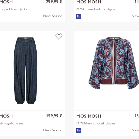
299,99 €
14
 MOSH
MOS MOSH
y Hope Down Jacket
MMAlmine Knit Cardigan
New Season
New
159,99 €
13
 MOSH
MOS MOSH
h Pagato Jeans
MMMilkey Linocut Blouse
New Season
New