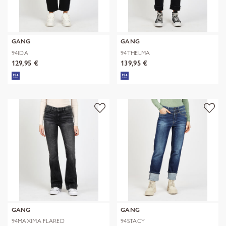
GANG
GANG
94IDA
94THELMA
129,95 €
139,95 €
GANG
GANG
94MAXIMA FLARED
94STACY