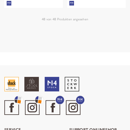
48
von
48
Produkten angesehen
SERVICE
SUPPORT ONLINESHOP