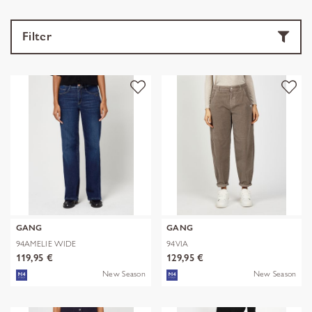
Filter
GANG
GANG
94AMELIE WIDE
94VIA
119,95 €
129,95 €
New Season
New Season