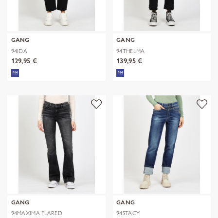
GANG
GANG
94IDA
94THELMA
129,95 €
139,95 €
GANG
GANG
94MAXIMA FLARED
94STACY