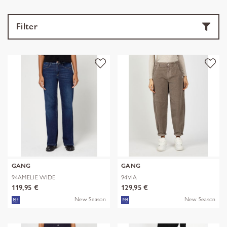
Filter
GANG
GANG
94AMELIE WIDE
94VIA
119,95 €
129,95 €
New Season
New Season