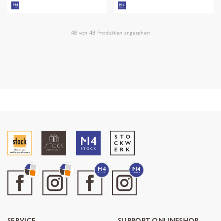
48
von
48
Produkten angesehen
SERVICE
SUPPORT ONLINESHOP