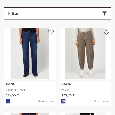
Filter
GANG
GANG
94AMELIE WIDE
94VIA
119,95 €
129,95 €
New Season
New Season