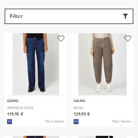
Filter
GANG
GANG
94AMELIE WIDE
94VIA
119,95 €
129,95 €
New Season
New Season