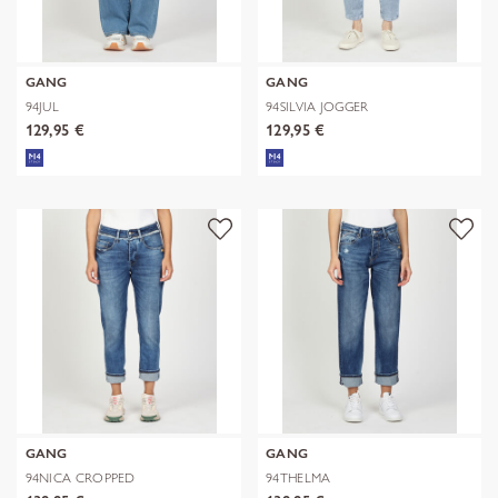
GANG
GANG
94JUL
94SILVIA JOGGER
129,95 €
129,95 €
GANG
GANG
94NICA CROPPED
94THELMA